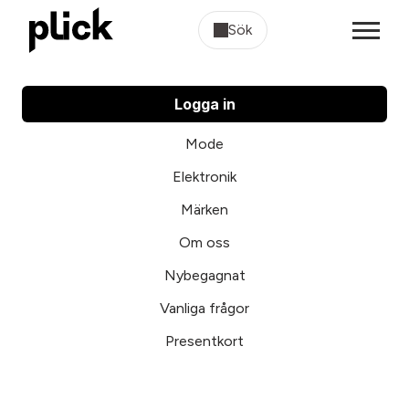
Sök
Logga in
Mode
Elektronik
Märken
Om oss
Nybegagnat
Vanliga frågor
Presentkort