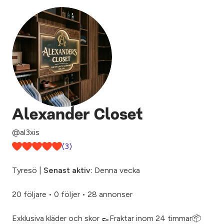
Alexander Closet
@al3xis
(3)
Tyresö |
Senast aktiv:
Denna vecka
20 följare
•
0 följer
•
28 annonser
Exklusiva kläder och skor 👞Fraktar inom 24 timmar📦