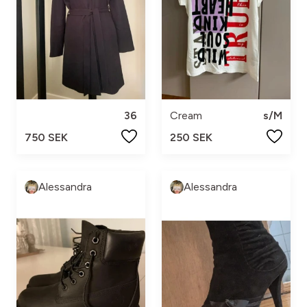
36
Cream
s/M
750 SEK
250 SEK
Alessandra
Alessandra