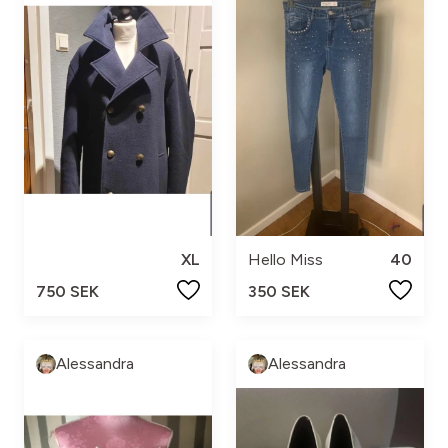
XL
Hello Miss
40
750 SEK
350 SEK
Alessandra
Alessandra