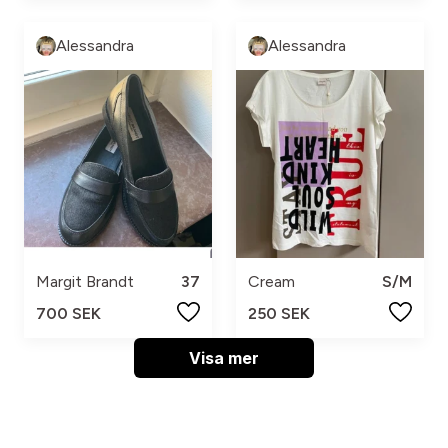
Alessandra
Alessandra
Margit Brandt
37
Cream
S/M
700 SEK
250 SEK
Visa mer