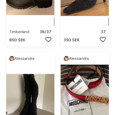
Timberland
36/37
37
850 SEK
350 SEK
Alessandra
Alessandra