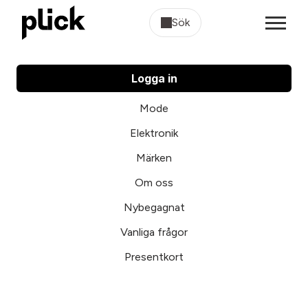
Sök
Logga in
Mode
Elektronik
Märken
Om oss
Nybegagnat
Vanliga frågor
Presentkort