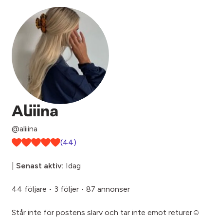
Aliiina
@aliiina
(44)
|
Senast aktiv:
Idag
44 följare
•
3 följer
•
87 annonser
Står inte för postens slarv och tar inte emot returer☺️