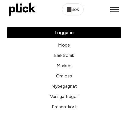
Sök
Logga in
Mode
Elektronik
Märken
Om oss
Nybegagnat
Vanliga frågor
Presentkort