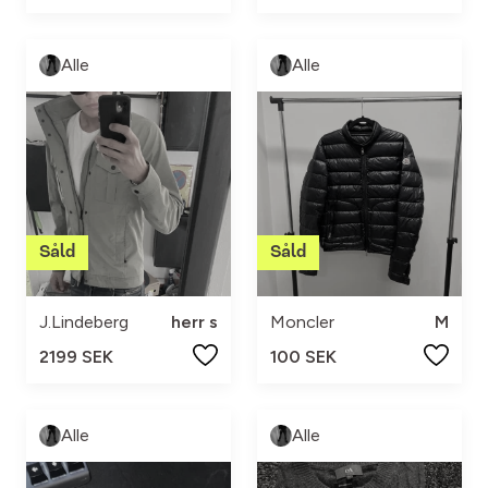
Alle
Alle
J.Lindeberg
herr s
Moncler
M
2199 SEK
100 SEK
Alle
Alle