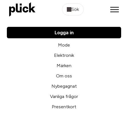
Sök
Logga in
Mode
Elektronik
Märken
Om oss
Nybegagnat
Vanliga frågor
Presentkort