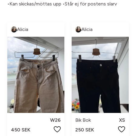
•Kan skickas/möttas upp •Står ej för postens slarv
Alicia
Alicia
W26
Bik Bok
XS
450 SEK
250 SEK