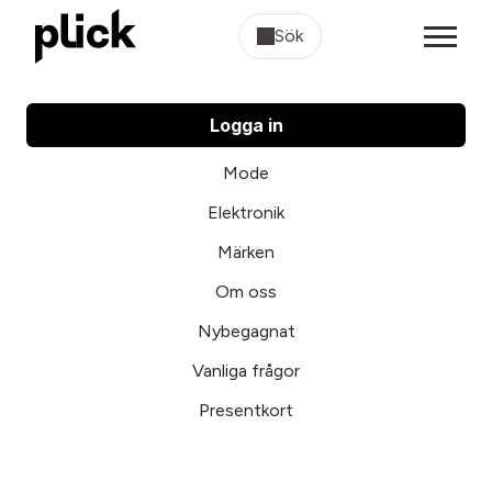
Sök
Logga in
Mode
Elektronik
Märken
Om oss
Nybegagnat
Vanliga frågor
Presentkort