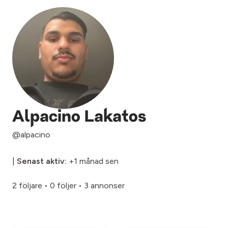
Alpacino Lakatos
@alpacino
|
Senast aktiv:
+1 månad sen
2 följare
•
0 följer
•
3 annonser