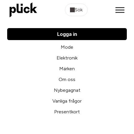
Sök
Logga in
Mode
Elektronik
Märken
Om oss
Nybegagnat
Vanliga frågor
Presentkort