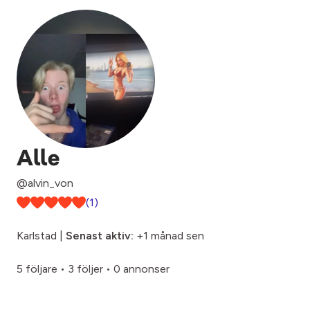
Alle
@alvin_von
(1)
Karlstad |
Senast aktiv:
+1 månad sen
5 följare
•
3 följer
•
0 annonser