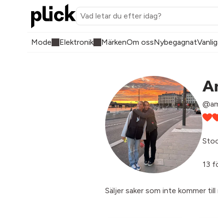
Mode
Elektronik
Märken
Om oss
Nybegagnat
Vanlig
A
@am
Sto
13 f
Säljer saker som inte kommer till