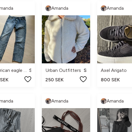
manda
Amanda
Amanda
American eagle outfitters
S
Urban Outfitters
S
Axel Arigato
 SEK
250 SEK
800 SEK
manda
Amanda
Amanda