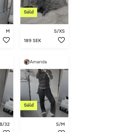
M
S/XS
189 SEK
Amanda
8/32
S/M