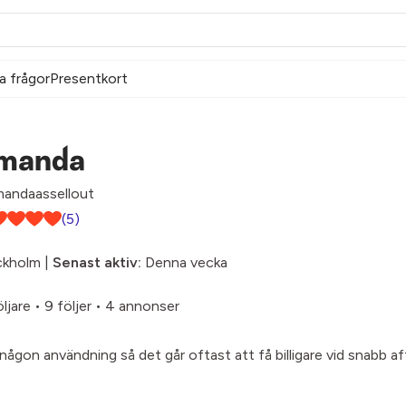
a frågor
Presentkort
manda
andaassellout
(5)
ckholm |
Senast aktiv:
Denna vecka
öljare
•
9 följer
•
4 annonser
 någon användning så det går oftast att få billigare vid snabb a