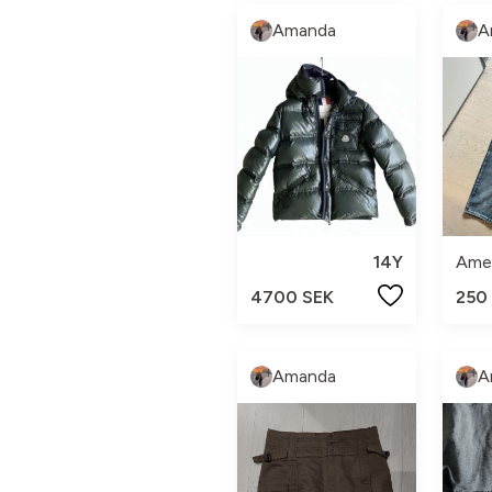
Amanda
A
14Y
4700 SEK
250
Amanda
A