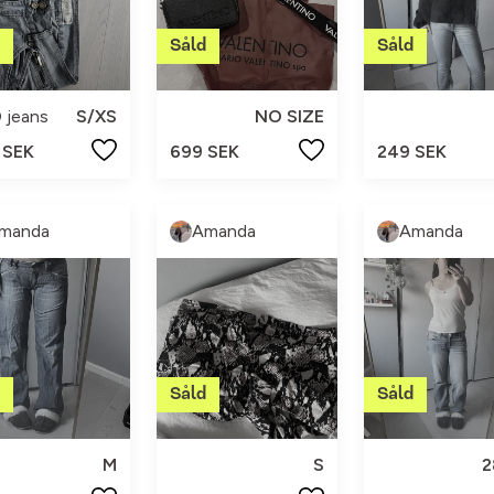
 jeans
S/XS
NO SIZE
 SEK
699 SEK
249 SEK
manda
Amanda
Amanda
M
S
2