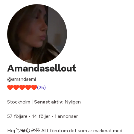
Amandasellout
@amandaeml
(25)
Stockholm |
Senast aktiv:
Nyligen
57 följare
•
14 följer
•
1 annonser
Hej 💘❤️💞🌸🧸 Allt förutom det som är markerat med