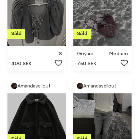
S
Goyard
Medium
400 SEK
750 SEK
Amandasellout
Amandasellout