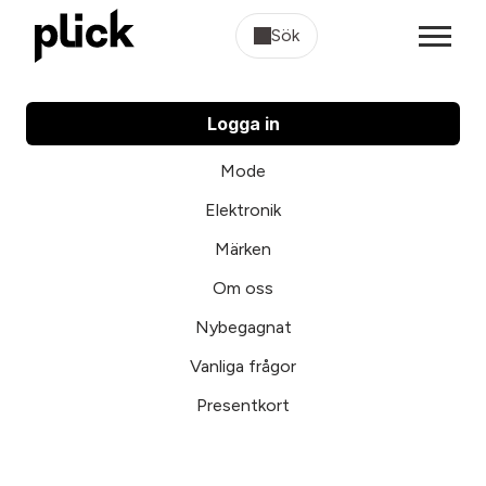
Sök
Logga in
Mode
Elektronik
Märken
Om oss
Nybegagnat
Vanliga frågor
Presentkort