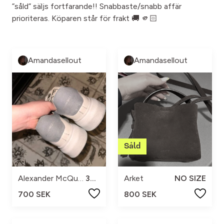
”såld” säljs fortfarande!! Snabbaste/snabb affär
prioriteras. Köparen står för frakt 🚚 🫵🏻
Amandasellout
Amandasellout
Alexander McQueen
37.5
Arket
NO SIZE
700 SEK
800 SEK