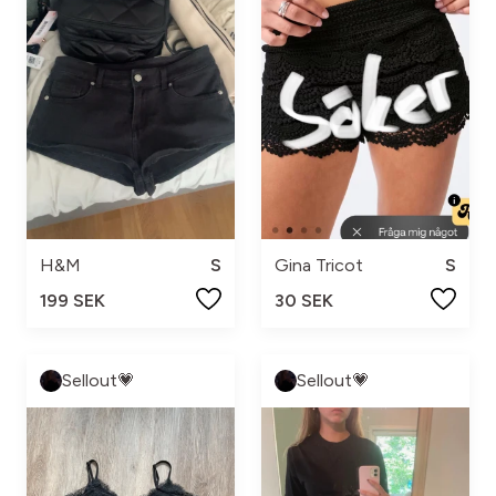
H&M
S
Gina Tricot
S
199 SEK
30 SEK
Sellout💗
Sellout💗