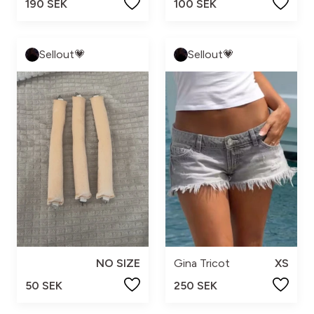
190 SEK
100 SEK
Sellout💗
Sellout💗
NO SIZE
Gina Tricot
XS
50 SEK
250 SEK