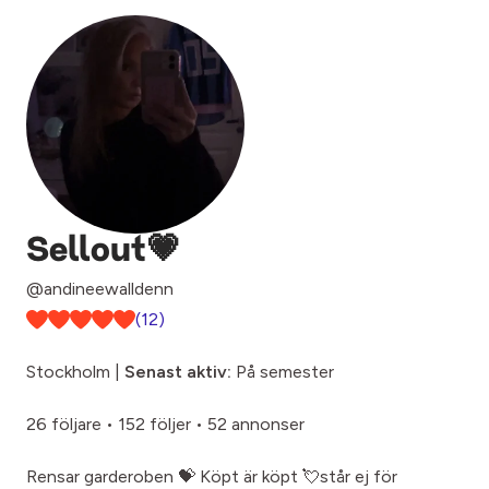
Sellout💗
@andineewalldenn
(12)
Stockholm |
Senast aktiv:
På semester
26 följare
•
152 följer
•
52 annonser
Rensar garderoben 💝 Köpt är köpt 💘står ej för