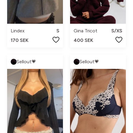
Lindex
S
Gina Tricot
S/XS
170 SEK
400 SEK
Sellout💗
Sellout💗