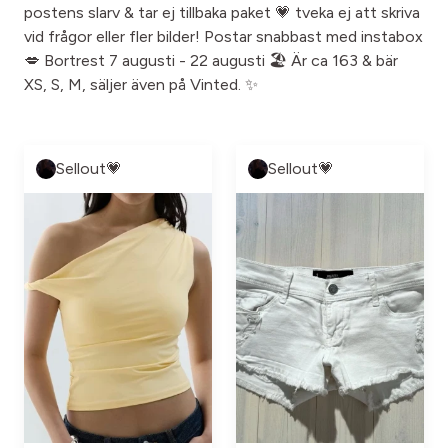
postens slarv & tar ej tillbaka paket 💗 tveka ej att skriva
vid frågor eller fler bilder! Postar snabbast med instabox
💋 Bortrest 7 augusti - 22 augusti 🏖️ Är ca 163 & bär
XS, S, M, säljer även på Vinted. ✨
Sellout💗
Sellout💗