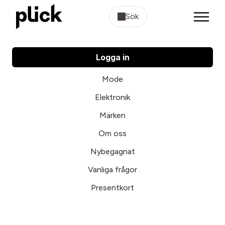
Sök
Logga in
Mode
Elektronik
Märken
Om oss
Nybegagnat
Vanliga frågor
Presentkort