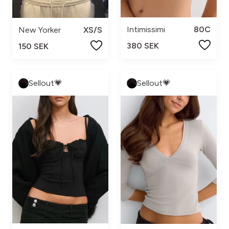
Intimissimi
80C
New Yorker
XS/S
380 SEK
150 SEK
Sellout💗
Sellout💗