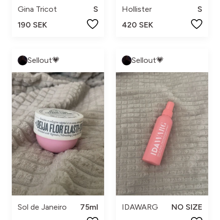
Gina Tricot
S
Hollister
S
190 SEK
420 SEK
Sellout💗
Sellout💗
Sol de Janeiro
75ml
IDAWARG
NO SIZE