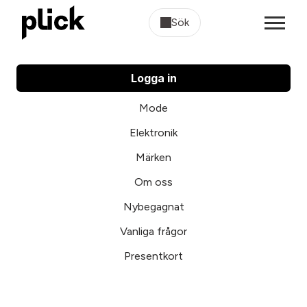
Sök
Logga in
Mode
Elektronik
Märken
Om oss
Nybegagnat
Vanliga frågor
Presentkort