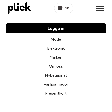
Sök
Logga in
Mode
Elektronik
Märken
Om oss
Nybegagnat
Vanliga frågor
Presentkort