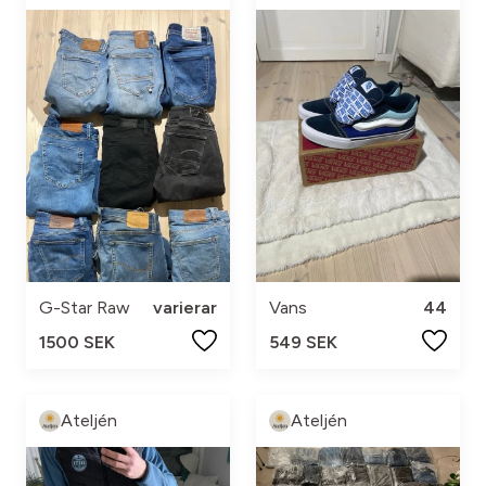
G-Star Raw
varierar
Vans
44
1500 SEK
549 SEK
Ateljén
Ateljén