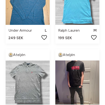
Under Armour
L
Ralph Lauren
M
249 SEK
199 SEK
Ateljén
Ateljén