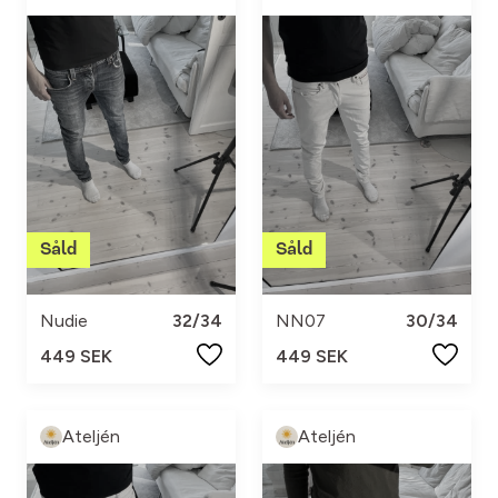
Nudie
32/34
NN07
30/34
449 SEK
449 SEK
Ateljén
Ateljén