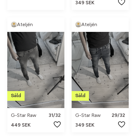
349 SEK
Ateljén
Ateljén
G-Star Raw
31/32
G-Star Raw
29/32
449 SEK
349 SEK