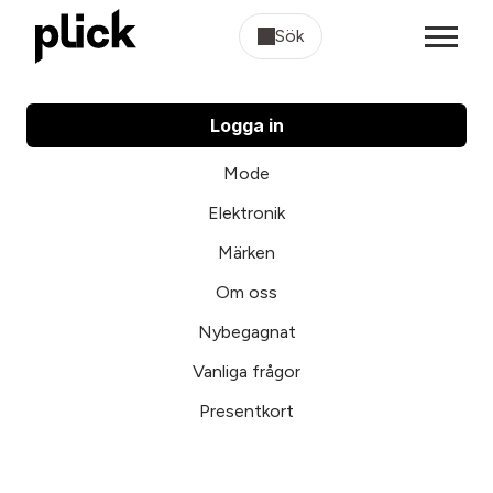
Sök
Logga in
Mode
Elektronik
Märken
Om oss
Nybegagnat
Vanliga frågor
Presentkort