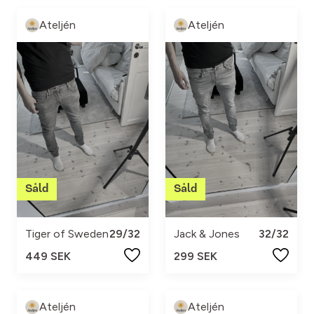
Ateljén
Ateljén
Tiger of Sweden
29/32
Jack & Jones
32/32
449 SEK
299 SEK
Ateljén
Ateljén