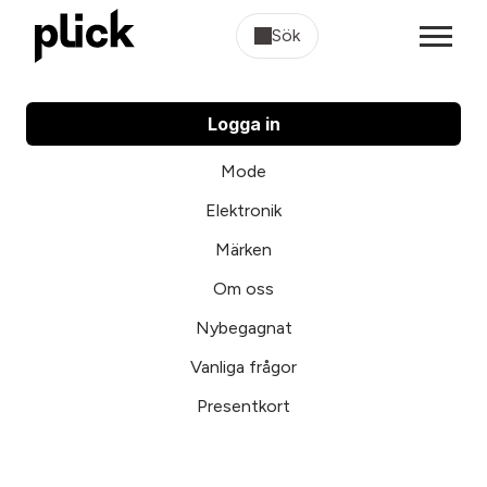
Sök
Logga in
Mode
Elektronik
Märken
Om oss
Nybegagnat
Vanliga frågor
Presentkort