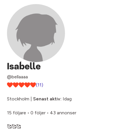
Isabelle
@bellaaaa
(11)
Stockholm |
Senast aktiv:
Idag
15 följare
•
0 följer
•
43 annonser
🥰🥰🥰