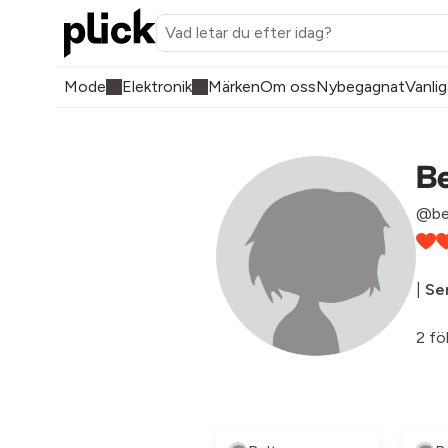
Mode
Elektronik
Märken
Om oss
Nybegagnat
Vanlig
Be
@be
|
Sen
2 fö