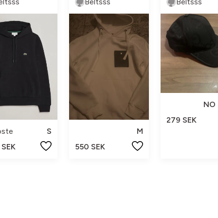
eltsss
Beltsss
Beltsss
NO 
279 SEK
oste
S
M
 SEK
550 SEK