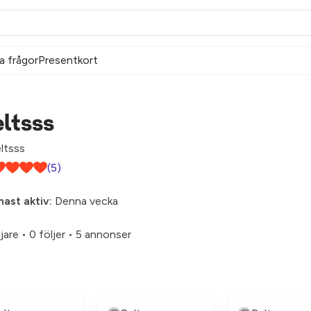
a frågor
Presentkort
ltsss
ltsss
(5)
ast aktiv:
Denna vecka
ljare
•
0 följer
•
5 annonser