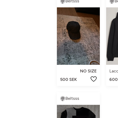
Beltsss
B
NO SIZE
Lac
500 SEK
600
Beltsss