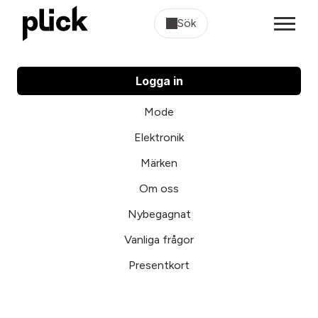
Sök
Logga in
Mode
Elektronik
Märken
Om oss
Nybegagnat
Vanliga frågor
Presentkort