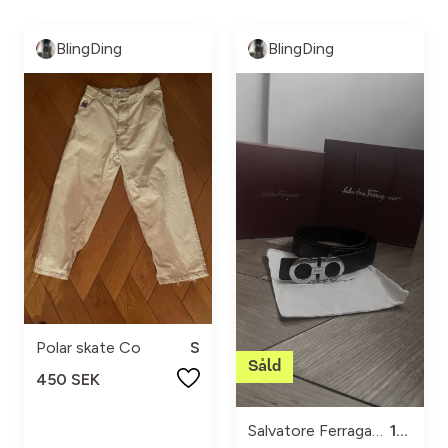
BlingDing
BlingDing
Polar skate Co
S
450 SEK
Salvatore Ferragamo
110