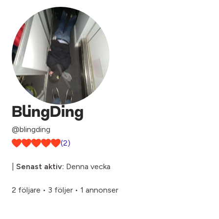
BlingDing
@blingding
(2)
|
Senast aktiv:
Denna vecka
2 följare
•
3 följer
•
1 annonser