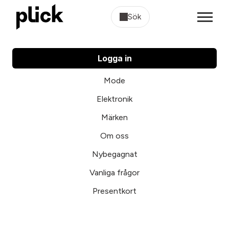
Sök
Logga in
Mode
Elektronik
Märken
Om oss
Nybegagnat
Vanliga frågor
Presentkort