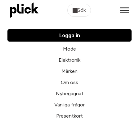
Sök
Logga in
Mode
Elektronik
Märken
Om oss
Nybegagnat
Vanliga frågor
Presentkort