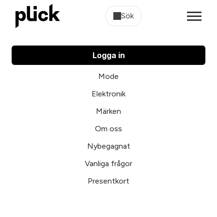
Sök
Logga in
Mode
Elektronik
Märken
Om oss
Nybegagnat
Vanliga frågor
Presentkort