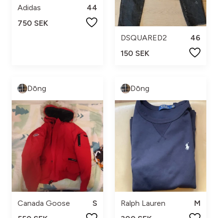
Adidas
44
750 SEK
DSQUARED2
46
150 SEK
Dōng
Dōng
Canada Goose
S
Ralph Lauren
M