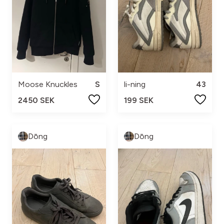
Moose Knuckles
S
li-ning
43
2450 SEK
199 SEK
Dōng
Dōng