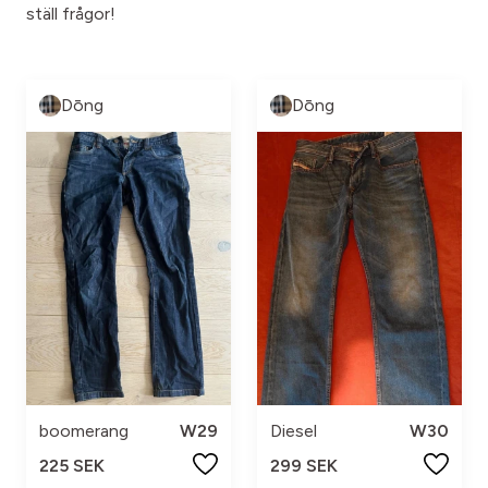
ställ frågor!
Dōng
Dōng
boomerang
W29
Diesel
W30
225 SEK
299 SEK