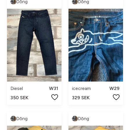
Dōng
Dōng
Diesel
W31
icecream
W29
350 SEK
329 SEK
Dōng
Dōng