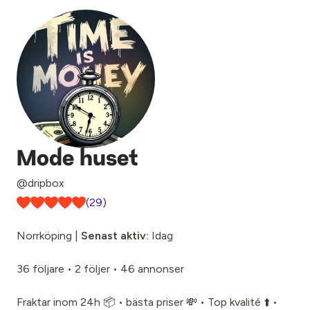
Mode huset
@dripbox
(29)
Norrköping |
Senast aktiv:
Idag
36 följare
•
2 följer
•
46 annonser
Fraktar inom 24h 📦 • bästa priser 💸 • Top kvalité ⬆️ •