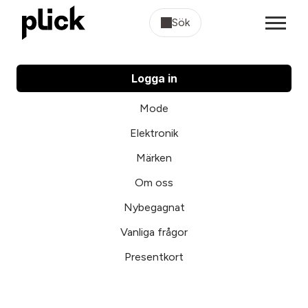
Sök
Logga in
Mode
Elektronik
Märken
Om oss
Nybegagnat
Vanliga frågor
Presentkort