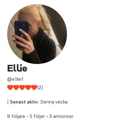
Ellie
@e1lie1
(2)
|
Senast aktiv:
Denna vecka
8 följare
•
5 följer
•
5 annonser