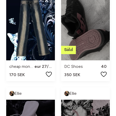
cheap monday
eur 27/32
DC Shoes
40
170 SEK
350 SEK
Ellie
Ellie