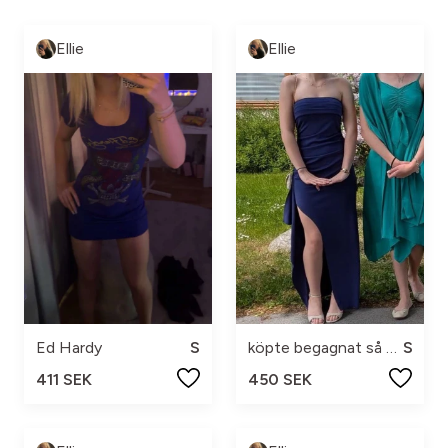
Ellie
Ellie
Ed Hardy
S
köpte begagnat så vet ej
S
411 SEK
450 SEK