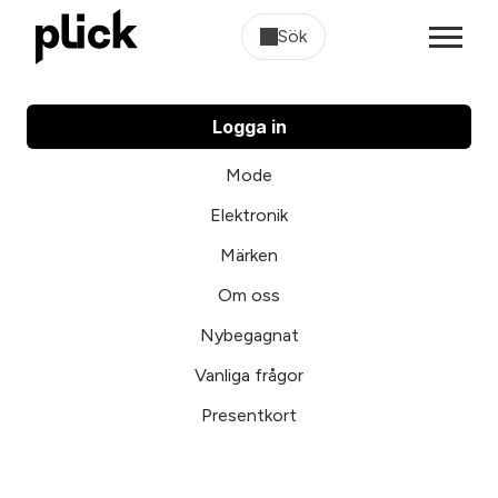
Sök
Logga in
Mode
Elektronik
Märken
Om oss
Nybegagnat
Vanliga frågor
Presentkort