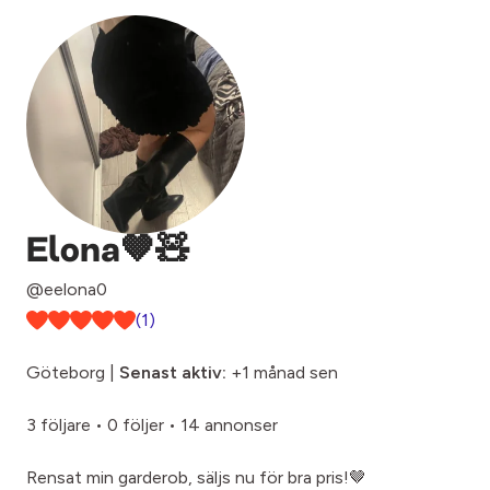
Elona🤎🧸
@eelona0
(1)
Göteborg |
Senast aktiv:
+1 månad sen
3 följare
•
0 följer
•
14 annonser
Rensat min garderob, säljs nu för bra pris!🤎