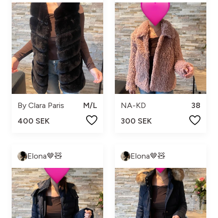
By Clara Paris
M/L
NA-KD
38
400 SEK
300 SEK
Elona🤎🧸
Elona🤎🧸