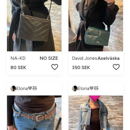
NA-KD
NO SIZE
David Jones
Axelväska
80 SEK
350 SEK
Elona🤎🧸
Elona🤎🧸