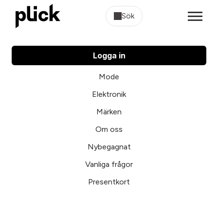
Sök
Logga in
Mode
Elektronik
Märken
Om oss
Nybegagnat
Vanliga frågor
Presentkort