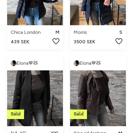
Chica London
M
Morris
S
439 SEK
3500 SEK
Elona🤎🧸
Elona🤎🧸