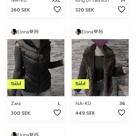
NA-KD
XXL
King of fashion
M
260 SEK
320 SEK
Elona🤎🧸
Elona🤎🧸
Zara
L
NA-KD
36
300 SEK
449 SEK
Elona🤎🧸