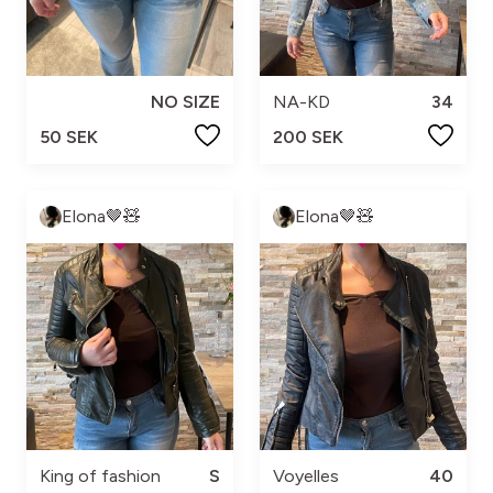
NO SIZE
NA-KD
34
50 SEK
200 SEK
Elona🤎🧸
Elona🤎🧸
King of fashion
S
Voyelles
40