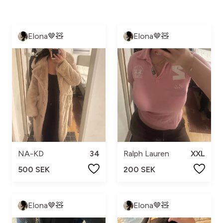
Elona🤎🧸
Elona🤎🧸
NA-KD
34
Ralph Lauren
XXL
500 SEK
200 SEK
Elona🤎🧸
Elona🤎🧸