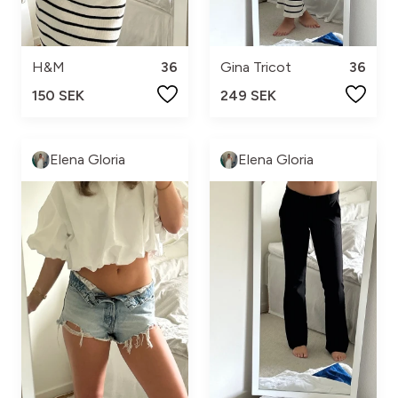
H&M
36
Gina Tricot
36
150 SEK
249 SEK
Elena Gloria
Elena Gloria