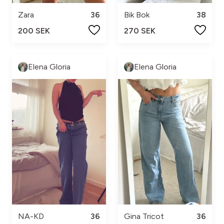
Zara
36
Bik Bok
38
200 SEK
270 SEK
Elena Gloria
Elena Gloria
NA-KD
36
Gina Tricot
36