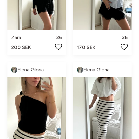
Zara
36
36
200 SEK
170 SEK
Elena Gloria
Elena Gloria