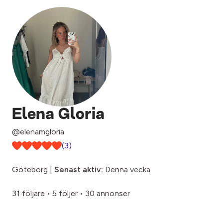
Elena Gloria
@elenamgloria
(3)
Göteborg |
Senast aktiv:
Denna vecka
31 följare
•
5 följer
•
30 annonser