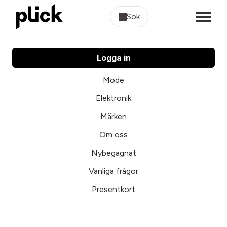
Sök
Logga in
Mode
Elektronik
Märken
Om oss
Nybegagnat
Vanliga frågor
Presentkort