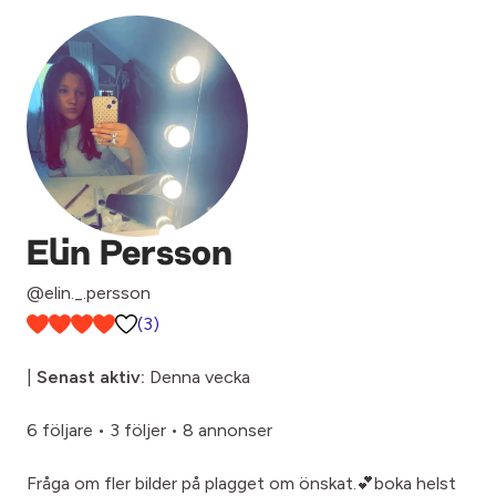
Elin Persson
@elin._.persson
(3)
|
Senast aktiv:
Denna vecka
6 följare
•
3 följer
•
8 annonser
Fråga om fler bilder på plagget om önskat.💕boka helst