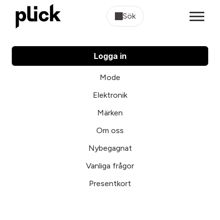
Sök
Logga in
Mode
Elektronik
Märken
Om oss
Nybegagnat
Vanliga frågor
Presentkort