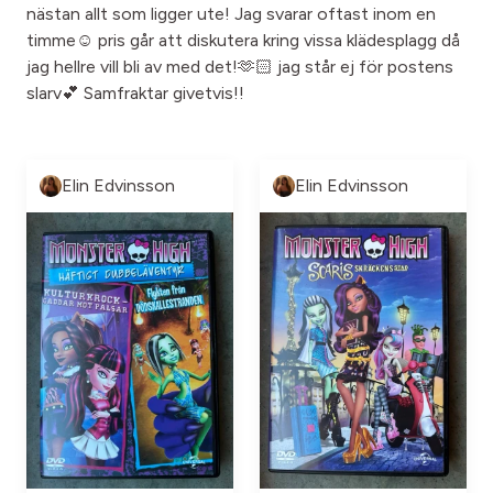
nästan allt som ligger ute! Jag svarar oftast inom en
timme☺️ pris går att diskutera kring vissa klädesplagg då
jag hellre vill bli av med det!🫶🏻 jag står ej för postens
slarv💕 Samfraktar givetvis!!
Elin Edvinsson
Elin Edvinsson