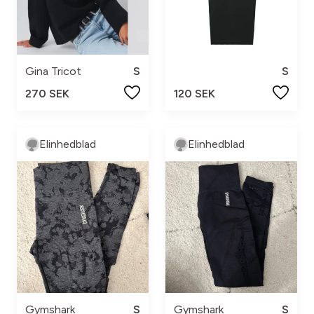
Gina Tricot
S
S
270 SEK
120 SEK
Elinhedblad
Elinhedblad
Gymshark
S
Gymshark
S