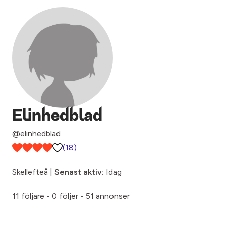
Elinhedblad
@elinhedblad
(18)
Skellefteå |
Senast aktiv:
Idag
11 följare
•
0 följer
•
51 annonser