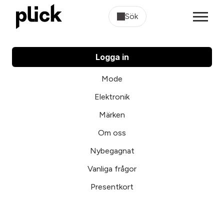
Sök
Logga in
Mode
Elektronik
Märken
Om oss
Nybegagnat
Vanliga frågor
Presentkort