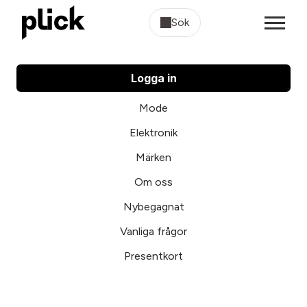
Sök
Logga in
Mode
Elektronik
Märken
Om oss
Nybegagnat
Vanliga frågor
Presentkort