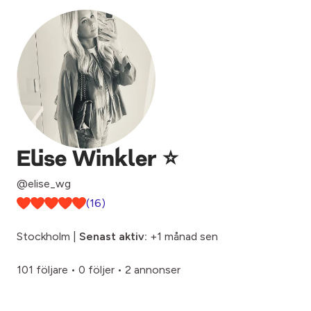
Elise Winkler ⭐️
@elise_wg
(16)
Stockholm |
Senast aktiv:
+1 månad sen
101 följare
•
0 följer
•
2 annonser