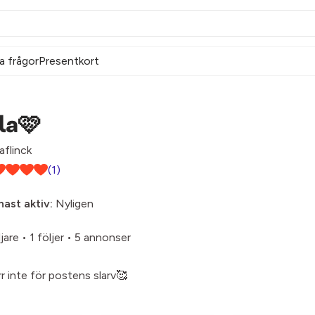
a frågor
Presentkort
la🩷
aflinck
(1)
ast aktiv:
Nyligen
ljare
•
1 följer
•
5 annonser
rr inte för postens slarv🥰