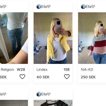
lla🩷
Ella🩷
Ella🩷
 Religion
W28
Lindex
158
NA-KD
 SEK
40 SEK
250 SEK
lla🩷
Ella🩷