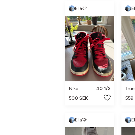
Ella🩷
E
Nike
40 1/2
True
500 SEK
559
Ella🩷
E