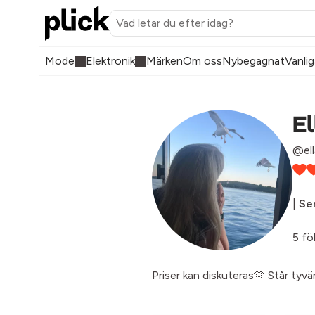
Mode
Elektronik
Märken
Om oss
Nybegagnat
Vanlig
El
@ell
|
Sen
5 fö
Priser kan diskuteras🫶 Står tyvä