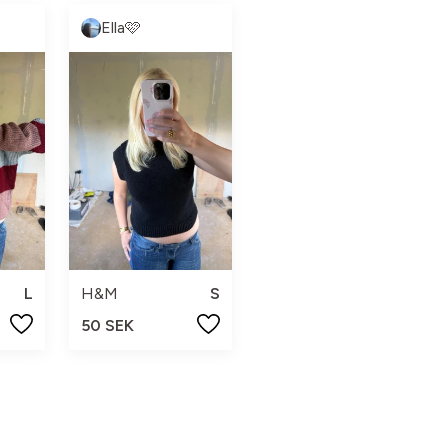
Ella🩷
L
H&M
S
50 SEK