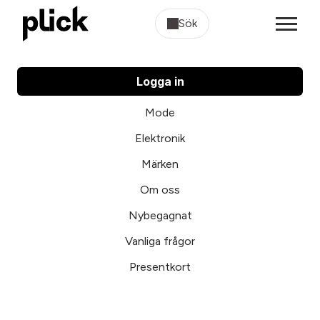
Sök
Logga in
Mode
Elektronik
Märken
Om oss
Nybegagnat
Vanliga frågor
Presentkort