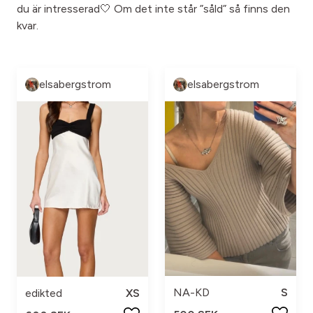
du är intresserad🤍 Om det inte står ”såld” så finns den
kvar.
elsabergstrom
elsabergstrom
NA-KD
S
edikted
XS