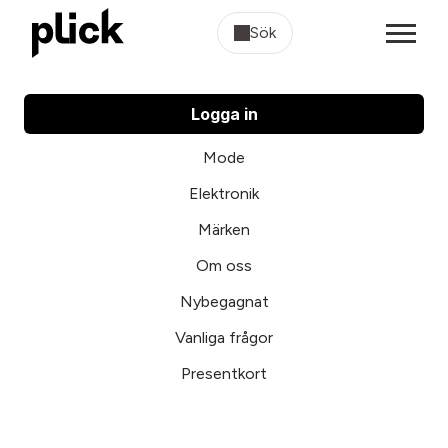
Sök
Logga in
Mode
Elektronik
Märken
Om oss
Nybegagnat
Vanliga frågor
Presentkort