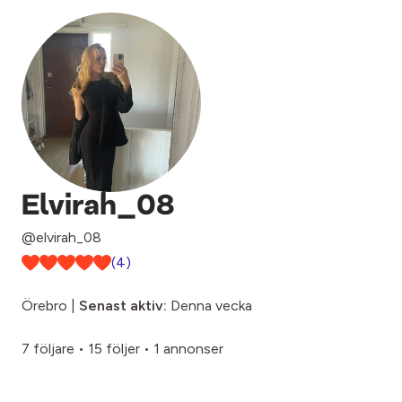
Elvirah_08
@elvirah_08
(4)
Örebro |
Senast aktiv:
Denna vecka
7 följare
•
15 följer
•
1 annonser