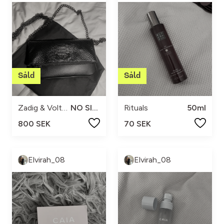
Zadig & Voltaire
NO SIZE
Rituals
50ml
800 SEK
70 SEK
Elvirah_08
Elvirah_08