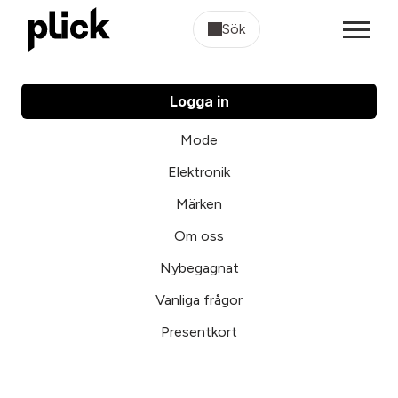
Sök
Logga in
Mode
Elektronik
Märken
Om oss
Nybegagnat
Vanliga frågor
Presentkort