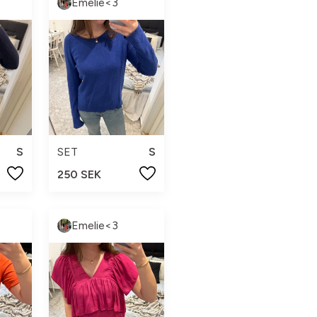
Emelie<3
S
SET
S
250 SEK
Emelie<3