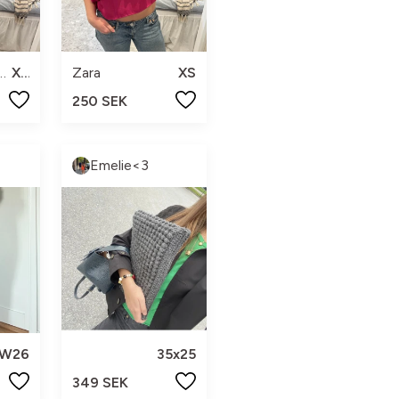
collection
XS
Zara
XS
250 SEK
Emelie<3
W26
35x25
349 SEK