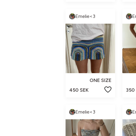
Emelie<3
E
ONE SIZE
450 SEK
350
Emelie<3
E