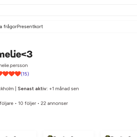
a frågor
Presentkort
melie<3
elie.persson
(15)
ckholm |
Senast aktiv:
+1 månad sen
följare
•
10 följer
•
22 annonser