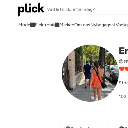
Mode
Elektronik
Märken
Om oss
Nybegagnat
Vanlig
E
@em
Sto
102 