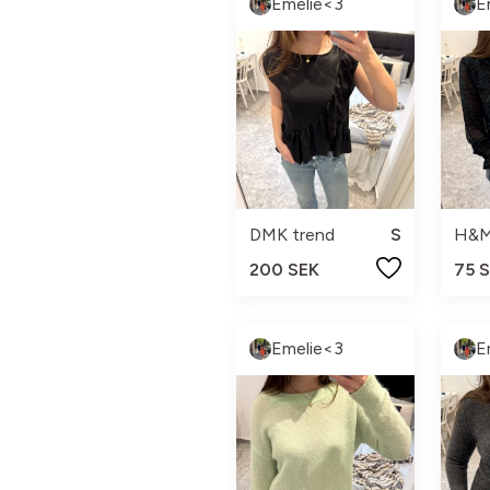
Emelie<3
E
DMK trend
S
H&
200 SEK
75 
Emelie<3
E