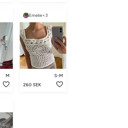
Emelie<3
M
S-M
260 SEK