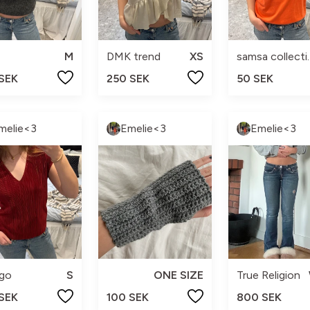
M
DMK trend
XS
samsa 
 SEK
250 SEK
50 SEK
melie<3
Emelie<3
Emelie<3
go
S
ONE SIZE
True Religion
 SEK
100 SEK
800 SEK