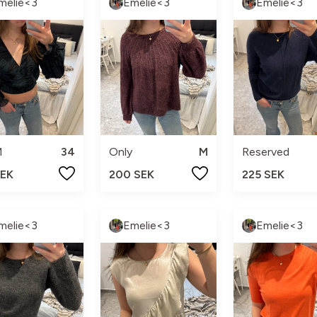
melie<3
Emelie<3
Emelie<3
M
34
Only
M
Reserved
SEK
200 SEK
225 SEK
melie<3
Emelie<3
Emelie<3