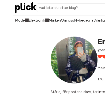
Mode
Elektronik
Märken
Om oss
Nybegagnat
Vanlig
Em
@emi
Mal
176 
Står ej för postens slarv, tar int