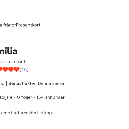
a frågor
Presentkort
ilia
lialutterodt
(45)
mö |
Senast aktiv:
Denna vecka
följare
•
0 följer
•
154 annonser
e emot returer köpt är köpt.