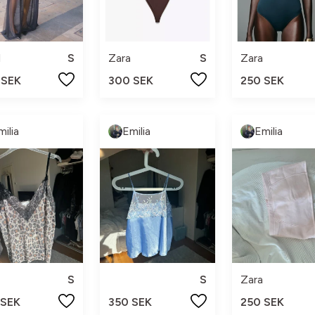
l
S
Zara
S
Zara
 SEK
300 SEK
250 SEK
milia
Emilia
Emilia
S
S
Zara
 SEK
350 SEK
250 SEK