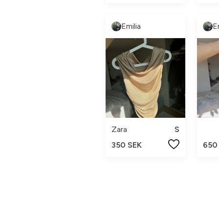
Emilia
E
Zara
S
350 SEK
650