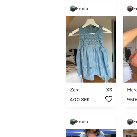
Emilia
E
Zara
XS
400 SEK
950
Emilia
E