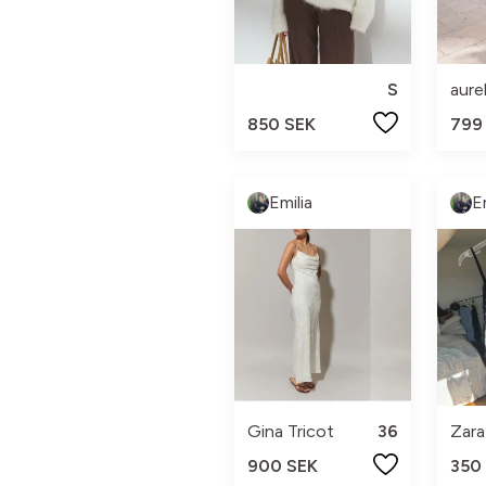
S
aure
850 SEK
799
Emilia
E
Gina Tricot
36
Zara
900 SEK
350