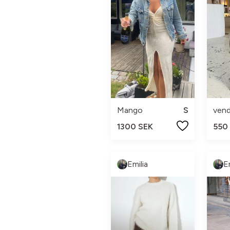
Mango
S
ven
1300 SEK
550
Emilia
E