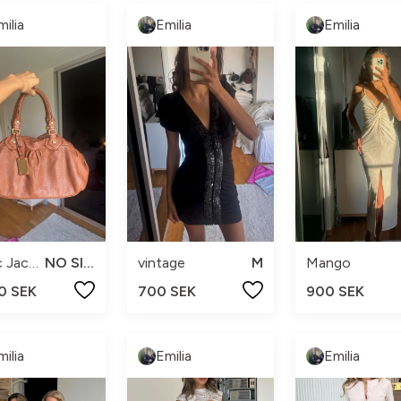
milia
Emilia
Emilia
Marc Jacobs
NO SIZE
vintage
M
Mango
0 SEK
700 SEK
900 SEK
milia
Emilia
Emilia