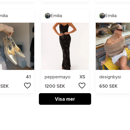
milia
Emilia
Emilia
41
peppermayo
XS
designbysi
 SEK
1200 SEK
650 SEK
Visa mer