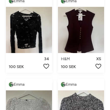
Emma
Emma
34
H&M
XS
100 SEK
100 SEK
Emma
Emma