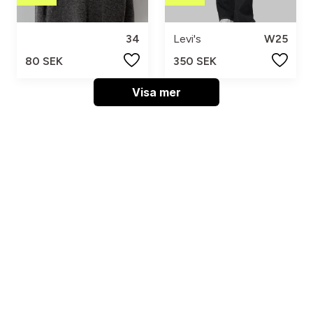
34
Levi's
W25
80 SEK
350 SEK
Visa mer