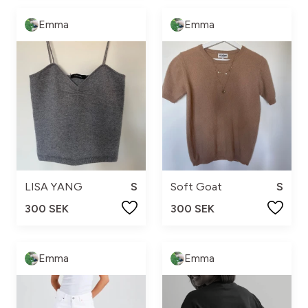
Emma
Emma
LISA YANG
S
Soft Goat
S
300 SEK
300 SEK
Emma
Emma