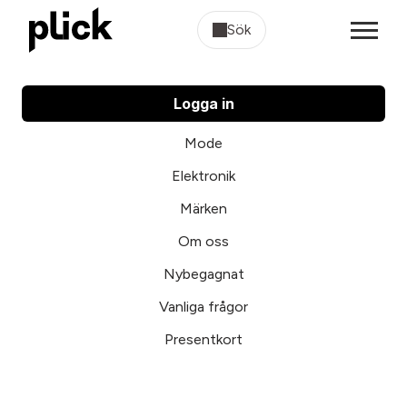
Sök
Logga in
Mode
Elektronik
Märken
Om oss
Nybegagnat
Vanliga frågor
Presentkort