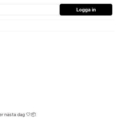
Logga in
ler nästa dag 🤍📦