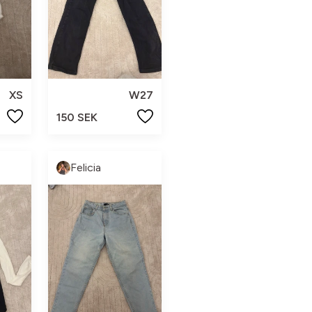
XS
W27
150 SEK
Felicia