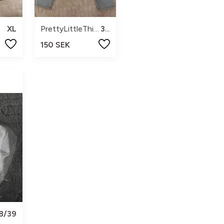
XL
PrettyLittleThing
34
150 SEK
8/39