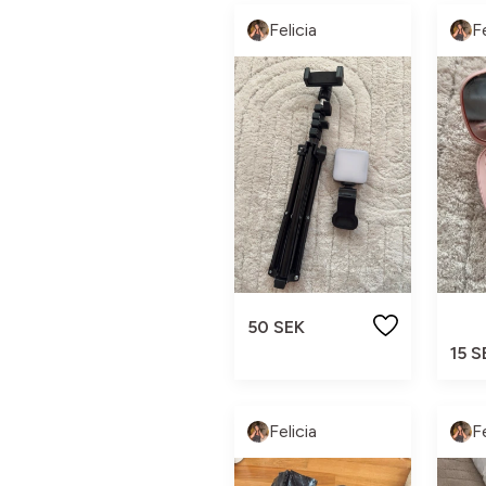
Felicia
Fe
50 SEK
15 S
Felicia
Fe