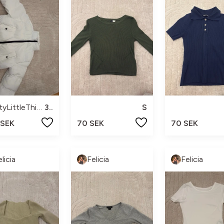
PrettyLittleThing
32
S
 SEK
70 SEK
70 SEK
licia
Felicia
Felicia