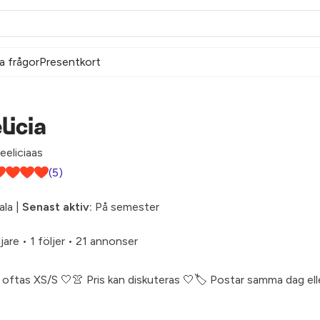
a frågor
Presentkort
licia
eliciaas
(5)
la |
Senast aktiv:
På semester
ljare
•
1 följer
•
21 annonser
r oftas XS/S 🤍👚 Pris kan diskuteras 🤍🏷️ Postar samma dag el