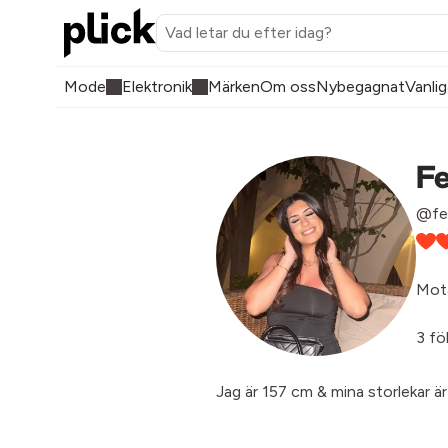
Mode
Elektronik
Märken
Om oss
Nybegagnat
Vanlig
Fe
@fee
Mota
3 fö
Jag är 157 cm & mina storlekar ä