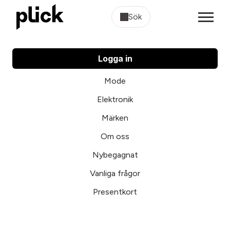
Sök
Logga in
Mode
Elektronik
Märken
Om oss
Nybegagnat
Vanliga frågor
Presentkort