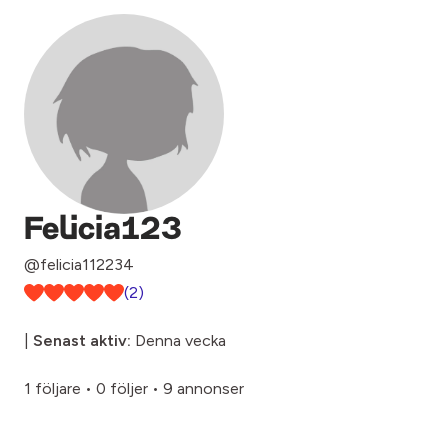
Felicia123
@felicia112234
(2)
|
Senast aktiv:
Denna vecka
1 följare
•
0 följer
•
9 annonser