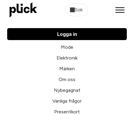
Sök
Logga in
Mode
Elektronik
Märken
Om oss
Nybegagnat
Vanliga frågor
Presentkort