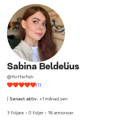
Sabina Beldelius
@flofferfish
(1)
|
Senast aktiv:
+1 månad sen
3 följare
•
0 följer
•
18 annonser