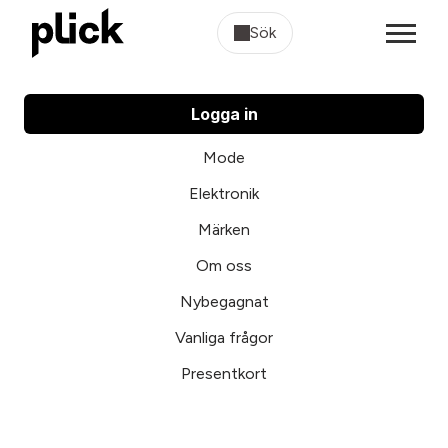
Sök
Logga in
Mode
Elektronik
Märken
Om oss
Nybegagnat
Vanliga frågor
Presentkort