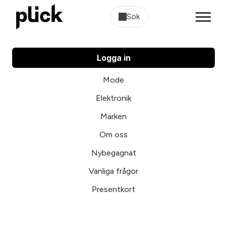
Sök
Logga in
Mode
Elektronik
Märken
Om oss
Nybegagnat
Vanliga frågor
Presentkort