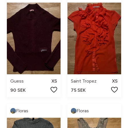
Guess
XS
Saint Tropez
XS
90 SEK
75 SEK
Floras
Floras