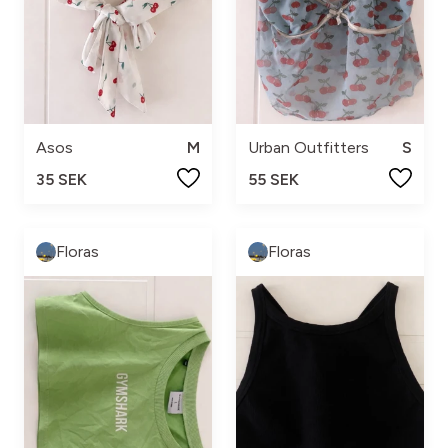
Asos
M
Urban Outfitters
S
35 SEK
55 SEK
Floras
Floras