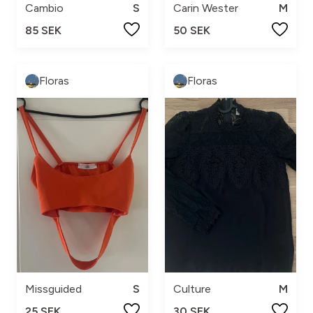
Cambio
S
Carin Wester
M
85 SEK
50 SEK
Floras
Floras
Missguided
S
Culture
M
25 SEK
30 SEK