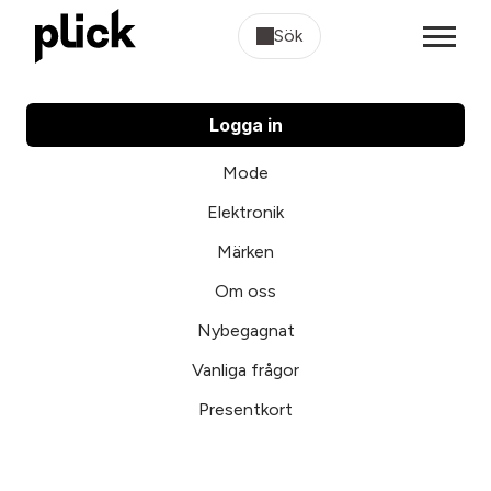
Sök
Logga in
Mode
Elektronik
Märken
Om oss
Nybegagnat
Vanliga frågor
Presentkort