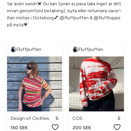
tar även swish💓 Du kan tyvärr ej paxa (aka inget är ditt
innan genomförd betalning), byta eller returnera varor✨
Kan mötas i Göteborg💕 @fluffpuffen & @fluffloppis
på insta💗
Fluffpuffen
Fluffpuffen
Design of Clothes
S
COS
S
150 SEK
200 SEK