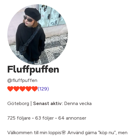
Fluffpuffen
@fluffpuffen
(129)
Göteborg |
Senast aktiv:
Denna vecka
725 följare
•
63 följer
•
64 annonser
Välkommen till min loppis🌸 Använd gärna ”köp nu”, men