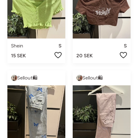
Shein
S
S
15 SEK
20 SEK
Sellout🛍️
Sellout🛍️