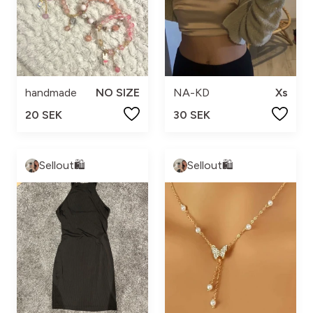
handmade
NO SIZE
NA-KD
Xs
20 SEK
30 SEK
Sellout🛍️
Sellout🛍️