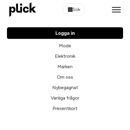
Sök
Logga in
Mode
Elektronik
Märken
Om oss
Nybegagnat
Vanliga frågor
Presentkort