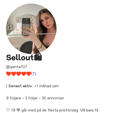
Sellout🛍️
@genta107
(7)
|
Senast aktiv:
+1 månad sen
9 följare
•
3 följer
•
35 annonser
🤍 19 🤎 går med på de flesta prisförslag. Vill bara få