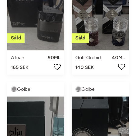
Afnan
90ML
Gulf Orchid
40ML
165 SEK
140 SEK
Golbe
Golbe