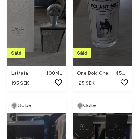
Lattafa
100ML
One Bold Chemist
45ML
195 SEK
125 SEK
Golbe
Golbe