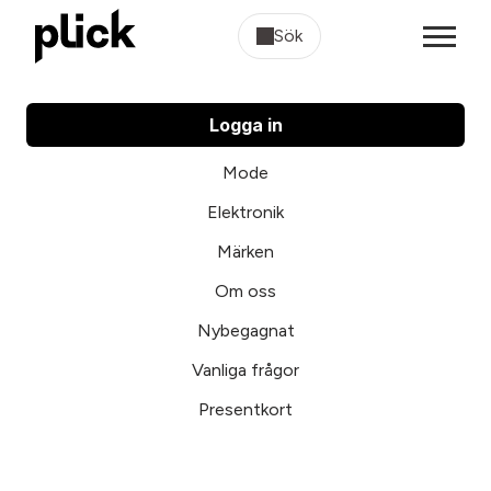
Sök
Logga in
Mode
Elektronik
Märken
Om oss
Nybegagnat
Vanliga frågor
Presentkort