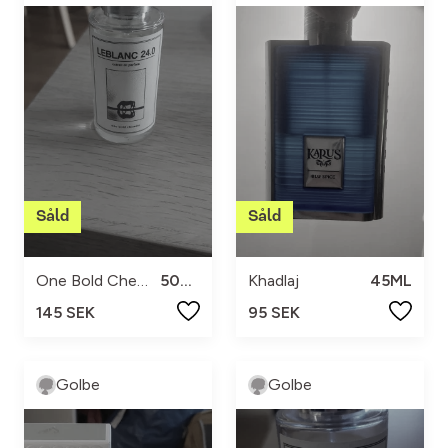
One Bold Chemist
50ML
Khadlaj
45ML
145 SEK
95 SEK
Golbe
Golbe