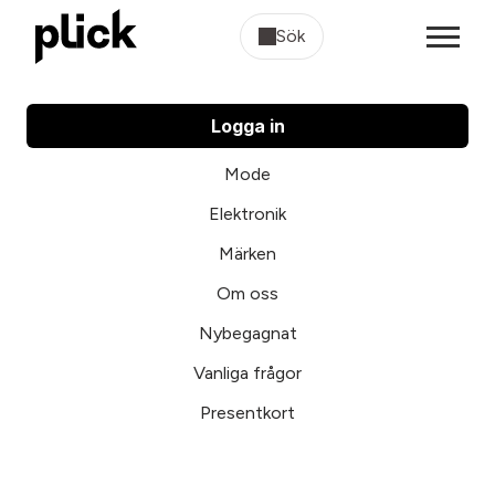
Sök
Logga in
Mode
Elektronik
Märken
Om oss
Nybegagnat
Vanliga frågor
Presentkort