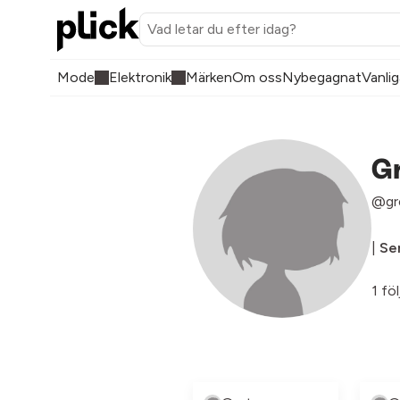
Mode
Elektronik
Märken
Om oss
Nybegagnat
Vanlig
G
@gr
|
Sen
1 föl