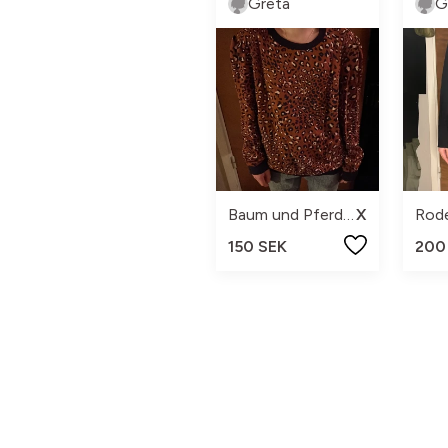
Greta
G
Baum und Pferdgarten
Xl
Rode
150 SEK
200