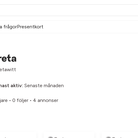
a frågor
Presentkort
reta
etawitt
ast aktiv:
Senaste månaden
jare
•
0 följer
•
4 annonser