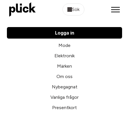
Sök
Logga in
Mode
Elektronik
Märken
Om oss
Nybegagnat
Vanliga frågor
Presentkort