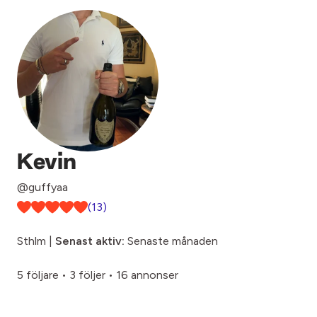
Kevin
@guffyaa
(13)
Sthlm |
Senast aktiv:
Senaste månaden
5 följare
•
3 följer
•
16 annonser