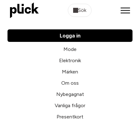
Sök
Logga in
Mode
Elektronik
Märken
Om oss
Nybegagnat
Vanliga frågor
Presentkort