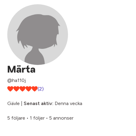
Märta
@ha110j
(2)
Gävle |
Senast aktiv:
Denna vecka
5 följare
•
1 följer
•
5 annonser