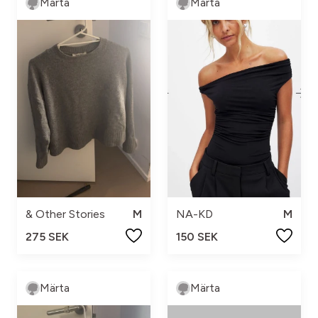
Märta
Märta
& Other Stories
M
NA-KD
M
275 SEK
150 SEK
Märta
Märta