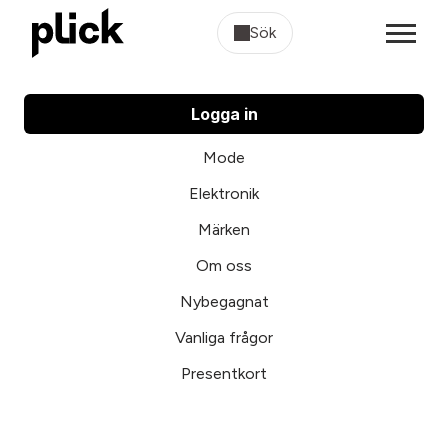
Sök
Logga in
Mode
Elektronik
Märken
Om oss
Nybegagnat
Vanliga frågor
Presentkort