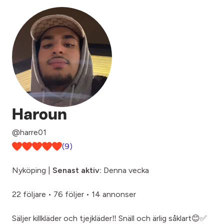
Haroun
@harre01
(9)
Nyköping |
Senast aktiv:
Denna vecka
22 följare
•
76 följer
•
14 annonser
Säljer killkläder och tjejkläder‼️ Snäll och ärlig såklart😊✅