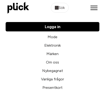
Sök
Logga in
Mode
Elektronik
Märken
Om oss
Nybegagnat
Vanliga frågor
Presentkort