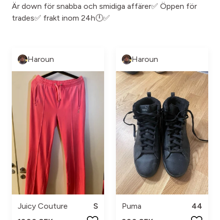
Är down för snabba och smidiga affärer✅ Öppen för
trades✅ frakt inom 24h🕛✅
Haroun
Haroun
Juicy Couture
S
Puma
44