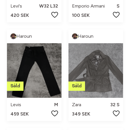
Levi's
W32 L32
Emporio Armani
S
420 SEK
100 SEK
Haroun
Haroun
Levis
M
Zara
32 S
459 SEK
349 SEK