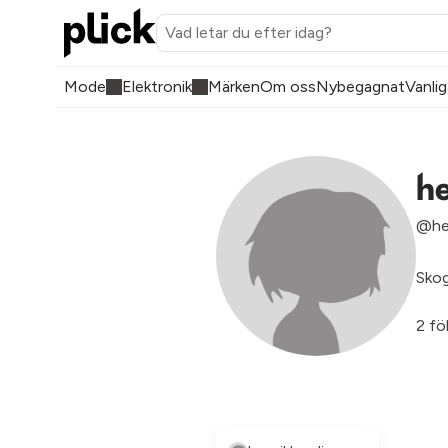
Mode
Elektronik
Märken
Om oss
Nybegagnat
Vanlig
h
@he
Sko
2 fö