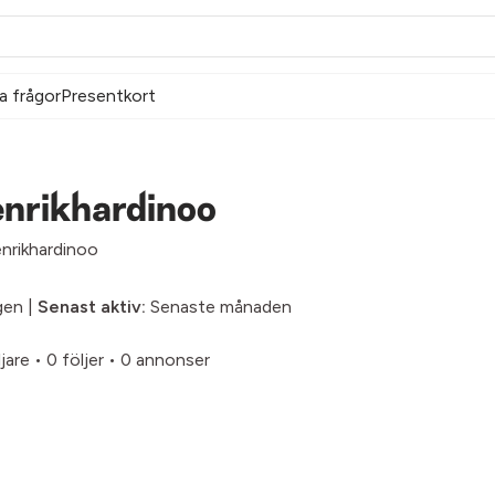
a frågor
Presentkort
enrikhardinoo
nrikhardinoo
gen |
Senast aktiv:
Senaste månaden
ljare
•
0 följer
•
0 annonser